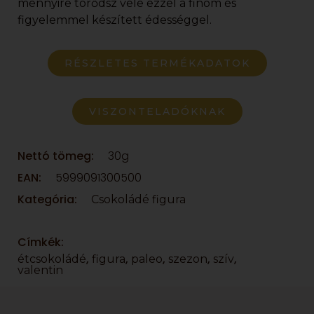
mennyire törődsz vele ezzel a finom és
figyelemmel készített édességgel.
RÉSZLETES TERMÉKADATOK
VISZONTELADÓKNAK
Nettó tömeg:
30g
EAN:
5999091300500
Kategória:
Csokoládé figura
Címkék:
,
,
,
,
,
étcsokoládé
figura
paleo
szezon
szív
valentin