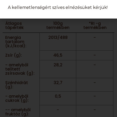
napraforgó lecitin,
poliglicerin-poliricinoleát,
A kellemetlenségért szíves elnézésüket kérjük!
vanília aroma
Átlagos
100g
*RI -g
tápérték
termékben
termékben
Energia
2013/488
-
tartalom
(kJ/kcal):
Zsír (g):
46,5
-
- amelyből
28,2
-
telített
zsírsavak (g):
Szénhidrát
32,7
-
(g):
- amelyből
0,5
-
cukrok (g):
-- amelyből
-
-
fruktóz (g):