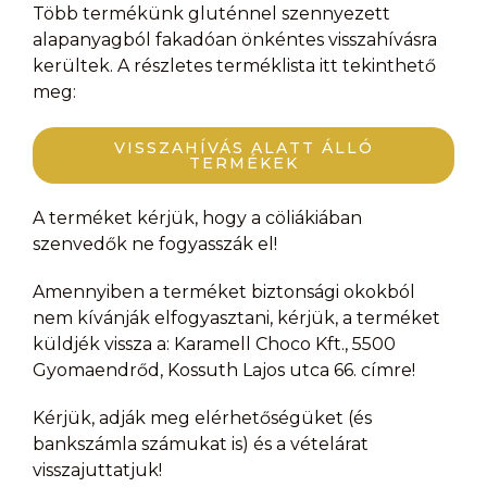
Több termékünk gluténnel szennyezett
alapanyagból fakadóan önkéntes visszahívásra
kerültek. A részletes terméklista itt tekinthető
meg:
VISSZAHÍVÁS ALATT ÁLLÓ
TERMÉKEK
Termékadatok
A terméket kérjük, hogy a cöliákiában
szenvedők ne fogyasszák el!
Az alábbiakban feltüntetett termékadatok és a
termékre vonatkozó információk csak az előzetes
Amennyiben a terméket biztonsági okokból
tájékozódást szolgálják, a termék átvételét követően
nem kívánják elfogyasztani, kérjük, a terméket
végleges tájékoztatást kap az adott termék címkéje
küldjék vissza a: Karamell Choco Kft., 5500
alapján.
Gyomaendrőd, Kossuth Lajos utca 66. címre!
Összetevők:
Kérjük, adják meg elérhetőségüket (és
bankszámla számukat is) és a vételárat
édesítőszer: maltit (47,5%),
kakaómassza, kakaóvaj,
visszajuttatjuk!
emulgeálószerek: