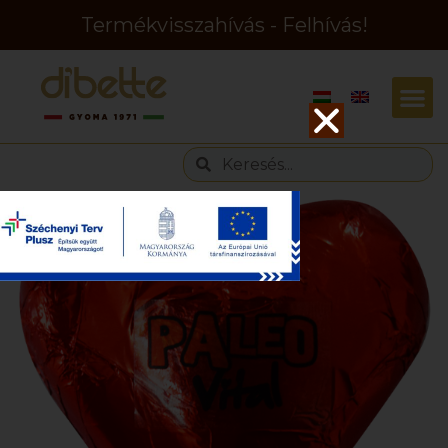
Termékvisszahívás - Felhívás!