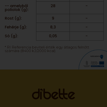
-- amelyből
28
-
poliolok (g):
Rost (g):
9
-
Fehérje (g):
8,3
-
Só (g):
0,05
-
* RI Referencia beviteli érték egy átlagos felnőtt
számára (8400 kJ/2000 kcal)