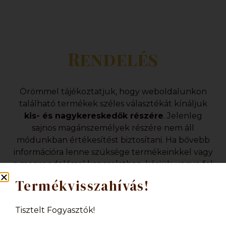
Rendelés
Örömmel tájékoztatjuk, hogy weboldalunkon
található termékek széles választékát kínáljuk
kis- és nagykereskedők részére
. Jelenleg
sajnos magánszemélyek részére nem áll
módunkban értékesítést biztosítani. Ha bővebb
információra lenne szüksége termékeinkkel vagy
a megrendeléssel kapcsolatban, kérjük, vegye fel
velünk a kapcsolatot az alábbi email címen:
Termékvisszahívás!
info@karamellchoco.hu
Tisztelt Fogyasztók!