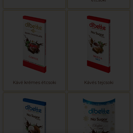
étcsoki
Kávé krémes étcsoki
Kávés tejcsoki