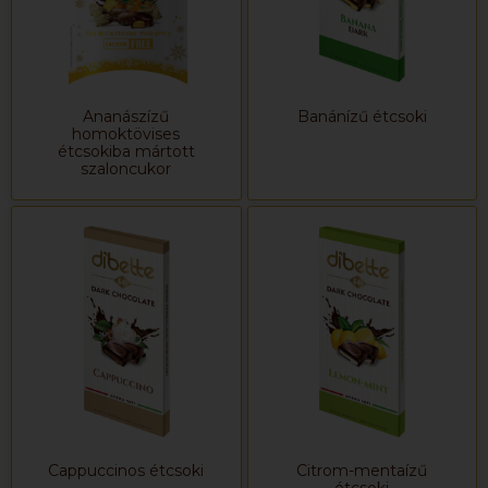
Ananászízű
Banánízű étcsoki
homoktövises
étcsokiba mártott
szaloncukor
Cappuccinos étcsoki
Citrom-mentaízű