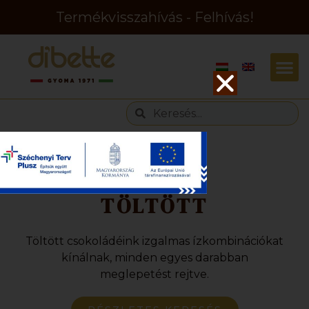
Termékvisszahívás - Felhívás!
Címke
TÖLTÖTT
Töltött csokoládéink izgalmas ízkombinációkat
kínálnak, minden egyes darabban
meglepetést rejtve.