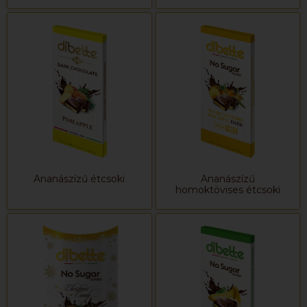
Ananászízű étcsoki
Ananászízű
homoktövises étcsoki