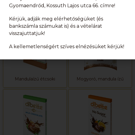
Gyomaendrőd, Kossuth Lajos utca 66. címre!
Kérjük, adják meg elérhetőségüket (és
bankszámla számukat is) és a vételárat
visszajuttatjuk!
A kellemetlenségért szíves elnézésüket kérjük!
Mandulaízű étcsoki
Mogyoró, mandula ízű