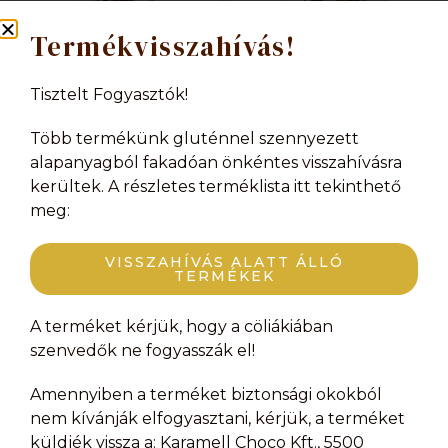
Termékvisszahívás!
Tisztelt Fogyasztók!
Kókuszízű étcsoki
Kókuszízű étcsokoládé
szaloncukor
Több termékünk gluténnel szennyezett
alapanyagból fakadóan önkéntes visszahívásra
kerültek. A részletes terméklista itt tekinthető
meg:
VISSZAHÍVÁS ALATT ÁLLÓ
TERMÉKEK
A terméket kérjük, hogy a cöliákiában
szenvedők ne fogyasszák el!
Amennyiben a terméket biztonsági okokból
Kókuszos étcsoki szelet
Konyakmeggyes
trüffelkrémes
nem kívánják elfogyasztani, kérjük, a terméket
szaloncukor
küldjék vissza a: Karamell Choco Kft., 5500