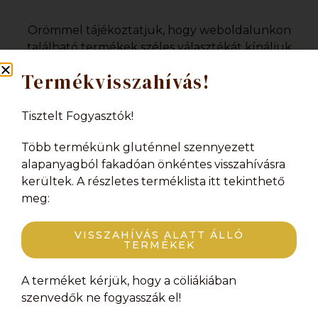
Örömmel tájékoztatjuk, hogy weboldalunkon
található termékek széles választékát kínáljuk
kis- és nagykereskedők részére
. Jelenleg
Termékvisszahívás!
sajnos magánszemélyek részére nem áll
módunkban értékesítést biztosítani. Ha bővebb
információra lenne szüksége termékeinkkel vagy
Tisztelt Fogyasztók!
a megrendeléssel kapcsolatban, kérjük, vegye fel
Több termékünk gluténnel szennyezett
velünk a kapcsolatot az alábbi email címen:
alapanyagból fakadóan önkéntes visszahívásra
kerültek. A részletes terméklista itt tekinthető
info@karamellchoco.hu
meg:
VISSZAHÍVÁS ALATT ÁLLÓ
TERMÉKEK
A terméket kérjük, hogy a cöliákiában
szenvedők ne fogyasszák el!