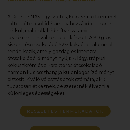
A Dibette NAS egy ízletes, kókusz ízű krémmel
töltött étcsokoládé, amely hozzáadott cukor
nélkül, maltitollal édesítve, valamint
laktózmentes változatban készült. A 80 g-os
kiszerelésű csokoládé 52% kakaótartalommal
rendelkezik, amely gazdag és intenzív
étcsokoládé-élményt nyújt. A lágy, trópusi
kókuszkrém és a karakteres étcsokoládé
harmonikus összhangja különleges ízélményt
biztosít. Kiváló választás azok számára, akik
tudatosan étkeznek, de szeretnék élvezni a
különleges édességeket.
RÉSZLETES TERMÉKADATOK