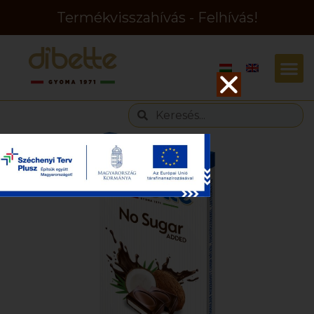
Termékvisszahívás - Felhívás!