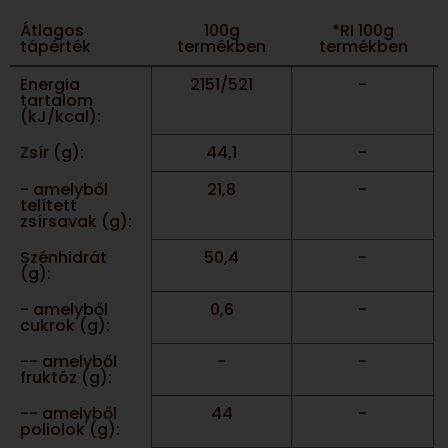
Átlagos
100g
*RI 100g
tápérték
termékben
termékben
Energia
2151/521
-
tartalom
(kJ/kcal):
Zsír (g):
44,1
-
- amelyből
21,8
-
telített
zsírsavak (g):
Szénhidrát
50,4
-
(g):
- amelyből
0,6
-
cukrok (g):
-- amelyből
-
-
fruktóz (g):
-- amelyből
44
-
poliolok (g):