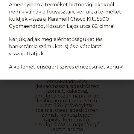
Amennyiben a terméket biztonsági okokból
Termékadatok
nem kívánják elfogyasztani, kérjük, a terméket
küldjék vissza a: Karamell Choco Kft., 5500
Gyomaendrőd, Kossuth Lajos utca 66. címre!
Az alábbiakban feltüntetett termékadatok és a
termékre vonatkozó információk csak az előzetes
Kérjük, adják meg elérhetőségüket (és
tájékozódást szolgálják, a termék átvételét követően
bankszámla számukat is) és a vételárat
végleges tájékoztatást kap az adott termék címkéje
visszajuttatjuk!
alapján.
A kellemetlenségért szíves elnézésüket kérjük!
Összetevők:
étcsokoládé 65%
(kakaómassza, édesítőszer:
izomalt, kakaóvaj,
emulgeálószer: napraforgó
lecitin, aroma), kókuszízű
krém 35% (növényi zsír
(pálma, shea), édesítőszer:
izomalt, kókusztejpor,
tápióka keményítő,
emulgeálószer: napraforgó
lecitin, aroma