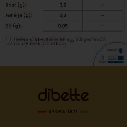
Rost (g):
3,2
-
Fehérje (g):
3,3
-
Só (g):
0,05
-
* RI Referencia beviteli érték egy átlagos felnőtt
számára (8400 kJ/2000 kcal)