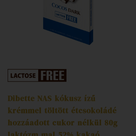
Dibette NAS kókusz ízű
krémmel töltött étcsokoládé
hozzáadott cukor nélkül 80g
laktózm mal 52% kakaó