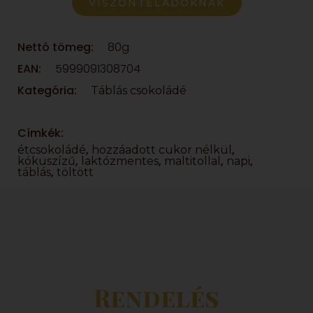
VISZONTELADÓKNAK
Nettó tömeg:
80g
EAN:
5999091308704
Kategória:
Táblás csokoládé
Címkék:
,
,
étcsokoládé
hozzáadott cukor nélkül
,
,
,
,
kókuszízű
laktózmentes
maltitollal
napi
,
táblás
töltött
Rendelés