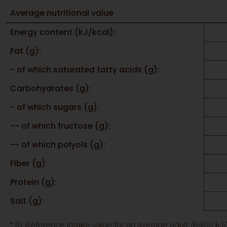
Average nutritional value
Energy content (kJ/kcal):
Fat (g):
- of which saturated fatty acids (g):
Carbohydrates (g):
- of which sugars (g):
-- of which fructose (g):
-- of which polyols (g):
Fiber (g):
Protein (g):
Salt (g):
* RI Reference intake value for an average adult (8400 kJ