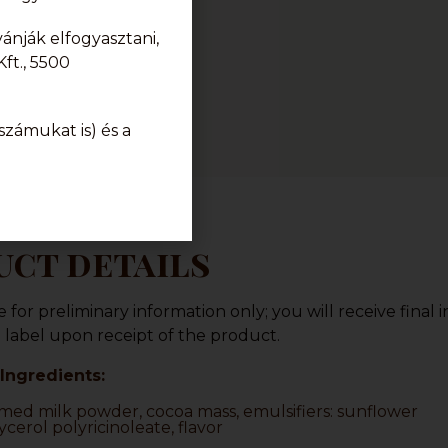
nják elfogyasztani,
ft., 5500
zámukat is) és a
ct details
or preliminary information only; you will receive final 
label upon receipt of the product.
Ingredients:
mmed milk powder, cocoa mass, emulsifiers: sunflower
ycerol polyricinoleate, flavor