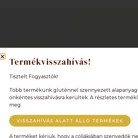
Termékvisszahívás!
Tisztelt Fogyasztók!
Több termékünk gluténnel szennyezett alapanyag
We are pleased to inform you that we 
önkéntes visszahívásra kerültek. A részletes termékli
Unfortunately, we are currently unable t
meg:
products or the orde
VISSZAHÍVÁS ALATT ÁLLÓ TERMÉKEK
A terméket kérjük, hogy a cöliákiában szenvedők ne 