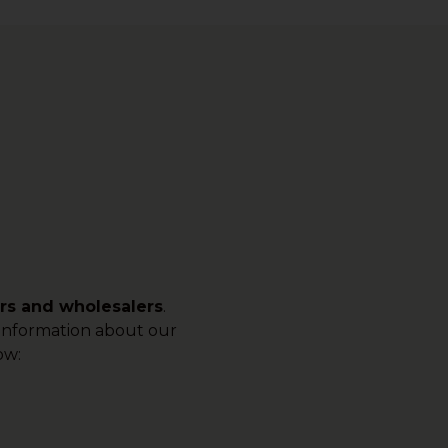
ers and wholesalers
.
e information about our
ow: