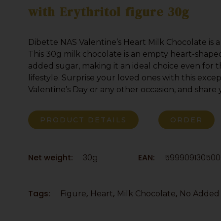
with Erythritol figure 30g
Dibette NAS Valentine’s Heart Milk Chocolate is a 
This 30g milk chocolate is an empty heart-shaped
added sugar, making it an ideal choice even for 
lifestyle. Surprise your loved ones with this exce
Valentine’s Day or any other occasion, and share 
PRODUCT DETAILS
ORDER
Net weight:
30g
EAN:
599909130500
Tags:
,
,
,
Figure
Heart
Milk Chocolate
No Added