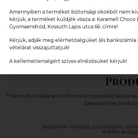
Amennyiben a terméket biztonsági okokból nem kívá
kérjük, a terméket küldjék vissza a: Karamell Choco K
Gyomaendrőd, Kossuth Lajos utca 66. címre!
Kérjük, adják meg elérhetőségüket (és bankszámla s
vételárat visszajuttatjuk!
A kellemetlenségért szíves elnézésüket kérjük!
Produ
The product data and information provided below are f
based on the product 
sweetener: maltitol, cocoa butter, ski
lecithin, polygl