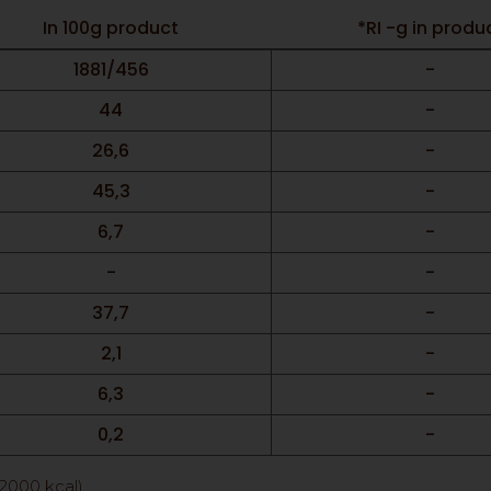
In 100g product
*RI -g in produ
1881/456
-
44
-
26,6
-
45,3
-
6,7
-
-
-
37,7
-
2,1
-
6,3
-
0,2
-
/2000 kcal)