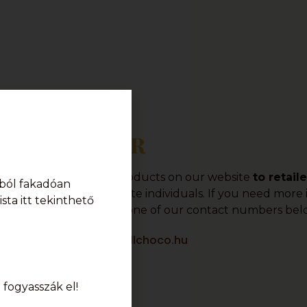
Order
offer a wide range of products on our website
to retail
ból fakadóan
o provide sales to private individuals. If you need mor
sta itt tekinthető
r, please contact us at one of our contact numbers bel
info@karamellchoco.hu
fogyasszák el!