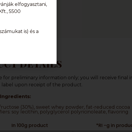
nják elfogyasztani,
ft., 5500
zámukat is) és a
ct details
or preliminary information only; you will receive final 
label upon receipt of the product.
Ingredients:
 fructose (30%), sweet whey powder, fat-reduced cocoa
ers: soy lecithin, polyglycerol polyricinoleate, flavoring
In 100g product
*RI -g in produ