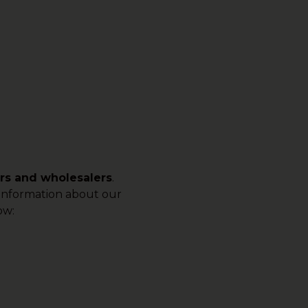
ers and wholesalers
.
e information about our
ow: