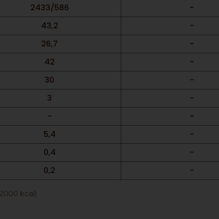
2433/586
-
43,2
-
26,7
-
42
-
30
-
3
-
-
-
5,4
-
0,4
-
0,2
-
/2000 kcal)