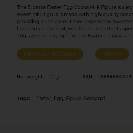
The Dibette Easter Egg Cocoa Milk Figure is a joyf
sweet milk figure is made with high-quality coc
providing a rich cocoa flavor experience. Sweeten
lower sugar content, which is an important aspec
20g size is an ideal gift for the Easter holidays and
PRODUCT DETAILS
ORDER
Net weight:
20g
EAN:
599909130605
Tags:
,
,
,
Easter
Egg
Figure
Seasonal