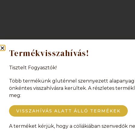
Termékvisszahívás!
Tisztelt Fogyasztók!
We are pleased to inform you that we 
Több termékünk gluténnel szennyezett alapanyag
Unfortunately, we are currently unable t
önkéntes visszahívásra kerültek. A részletes termékli
products or the orde
meg:
VISSZAHÍVÁS ALATT ÁLLÓ TERMÉKEK
A terméket kérjük, hogy a cöliákiában szenvedők ne 