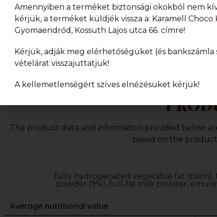
Amennyiben a terméket biztonsági okokból nem kívá
kérjük, a terméket küldjék vissza a: Karamell Choco K
Gyomaendrőd, Kossuth Lajos utca 66. címre!
Kérjük, adják meg elérhetőségüket (és bankszámla s
vételárat visszajuttatjuk!
A kellemetlenségért szíves elnézésüket kérjük!
Produ
The product data and information provided below are f
based on the product 
fully hydrogenated vegetable fat (palm),
powder (9%), full-fat milk powder, emulsifi
Average nutritional value