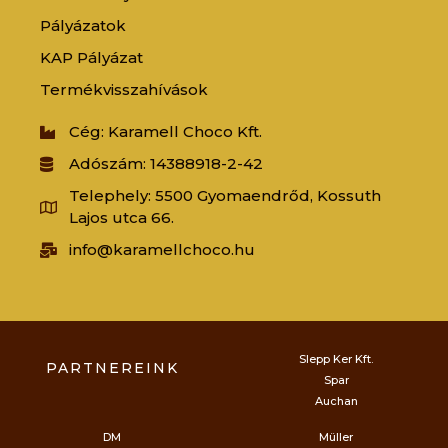
Pályázatok
KAP Pályázat
Termékvisszahívások
Cég: Karamell Choco Kft.
Adószám: 14388918-2-42
Telephely: 5500 Gyomaendrőd, Kossuth
Lajos utca 66.
info@karamellchoco.hu
Slepp Ker Kft.
PARTNEREINK
Spar
Auchan
DM
Müller