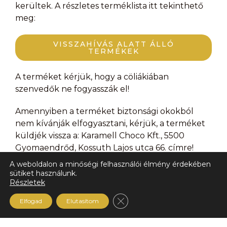
kerültek. A részletes terméklista itt tekinthető
meg:
VISSZAHÍVÁS ALATT ÁLLÓ
TERMÉKEK
A terméket kérjük, hogy a cöliákiában
szenvedők ne fogyasszák el!
Amennyiben a terméket biztonsági okokból
nem kívánják elfogyasztani, kérjük, a terméket
küldjék vissza a: Karamell Choco Kft., 5500
Gyomaendrőd, Kossuth Lajos utca 66. címre!
A weboldalon a minőségi felhasználói élmény érdekében
Kérjük, adják meg elérhetőségüket (és
sütiket használunk.
bankszámla számukat is) és a vételárat
Részletek
visszajuttatjuk!
Close GDPR Cookie Ban
Elfogad
Elutasítom
A kellemetlenségért szíves elnézésüket kérjük!