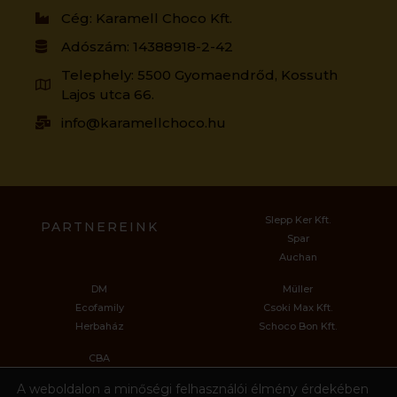
Cég: Karamell Choco Kft.
Adószám: 14388918-2-42
Telephely: 5500 Gyomaendrőd, Kossuth
Lajos utca 66.
info@karamellchoco.hu
Slepp Ker Kft.
PARTNEREINK
Spar
Auchan
DM
Müller
Ecofamily
Csoki Max Kft.
Herbaház
Schoco Bon Kft.
CBA
Bijo Kft.
A weboldalon a minőségi felhasználói élmény érdekében
Kifli.hu