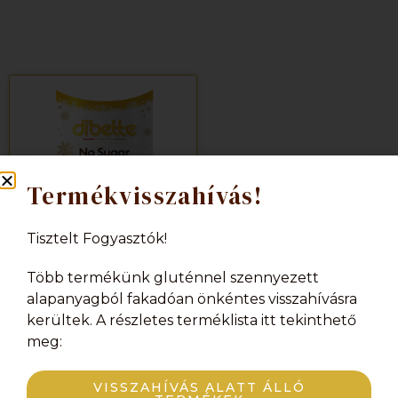
Termékvisszahívás!
Tisztelt Fogyasztók!
Több termékünk gluténnel szennyezett
Ananászízű
alapanyagból fakadóan önkéntes visszahívásra
homoktövises
étcsokiba mártott
kerültek. A részletes terméklista itt tekinthető
szaloncukor
meg:
VISSZAHÍVÁS ALATT ÁLLÓ