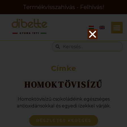
Termékvisszahívás - Felhívás!
Címke
HOMOKTÖVISÍZŰ
Homoktövisízű csokoládéink egészséges
antioxidánsokkal és egyedi ízekkel várják.
RÉSZLETES KERESÉS