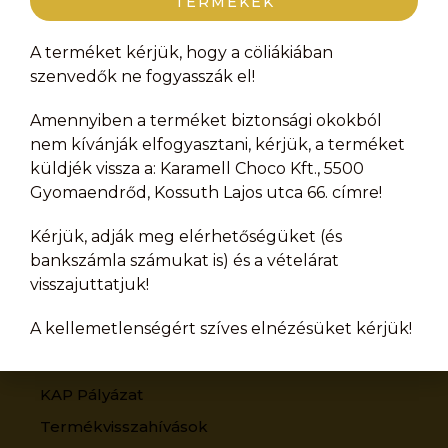
TERMÉKEK
A terméket kérjük, hogy a cöliákiában
szenvedők ne fogyasszák el!
Amennyiben a terméket biztonsági okokból
nem kívánják elfogyasztani, kérjük, a terméket
küldjék vissza a: Karamell Choco Kft., 5500
Gyomaendrőd, Kossuth Lajos utca 66. címre!
Kérjük, adják meg elérhetőségüket (és
bankszámla számukat is) és a vételárat
Cégünk
visszajuttatjuk!
Adatvédelmi nyilatkozat
A kellemetlenségért szíves elnézésüket kérjük!
Süti szabályzat
Pályázatok
KAP Pályázat
Termékvisszahívások