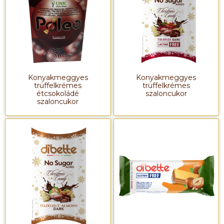
Konyakmeggyes
Konyakmeggyes
trüffelkrémes
trüffelkrémes
étcsokoládé
szaloncukor
szaloncukor