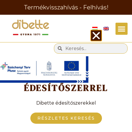
Termékvisszahívás - Felhívás!
Címke
ÉDESÍTŐSZERREL
Dibette édesítőszerekkel
RÉSZLETES KERESÉS