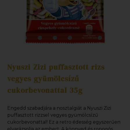
Nyuszi Zizi puffasztott rizs
vegyes gyümölcsízű
cukorbevonattal 35g
Engedd szabadjára a nosztalgiát a Nyuszi Zizi
puffasztott rizzsel vegyes gyümölcsízű
cukorbevonattal! Ez a retro édesség egyszerűen
elvarázsolja az embert. A könnyed és ropogós