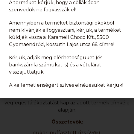
A terméket kérjük, hogy a cöliákiában
szenvedők ne fogyasszák el!
Amennyiben a terméket biztonsági okokból
nem kívánják elfogyasztani, kérjük, a terméket
küldjék vissza a: Karamell Choco Kft., 5500
Gyomaendrőd, Kossuth Lajos utca 66. címre!
Kérjük, adják meg elérhetőségüket (és
Termékadatok
bankszámla számukat is) és a vételárat
visszajuttatjuk!
Az alábbiakban feltüntetett termékadatok és a
A kellemetlenségért szíves elnézésüket kérjük!
termékre vonatkozó információk csak az előzetes
tájékozódást szolgálják, a termék átvételét követően
végleges tájékoztatást kap az adott termék címkéje
alapján.
Összetevők:
cukor, puffasztott rizs (25%),