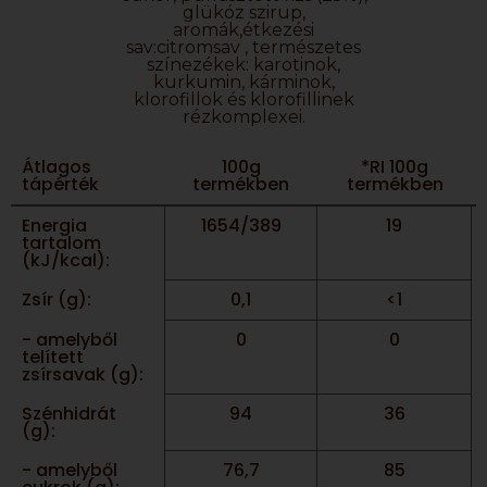
glükóz szirup,
aromák,étkezési
sav:citromsav , természetes
színezékek: karotinok,
kurkumin, kárminok,
klorofillok és klorofillinek
rézkomplexei.
Átlagos
100g
*RI 100g
tápérték
termékben
termékben
Energia
1654/389
19
tartalom
(kJ/kcal):
Zsír (g):
0,1
<1
- amelyből
0
0
telített
zsírsavak (g):
Szénhidrát
94
36
(g):
- amelyből
76,7
85