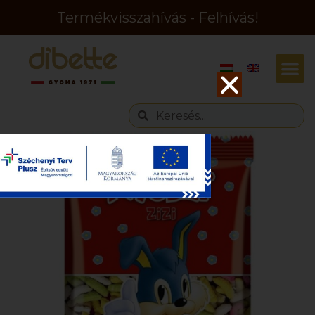
Termékvisszahívás - Felhívás!