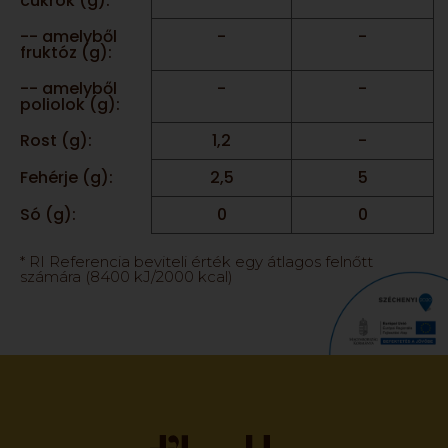
cukrok (g):
-- amelyből
-
-
fruktóz (g):
-- amelyből
-
-
poliolok (g):
Rost (g):
1,2
-
Fehérje (g):
2,5
5
Só (g):
0
0
* RI Referencia beviteli érték egy átlagos felnőtt
számára (8400 kJ/2000 kcal)