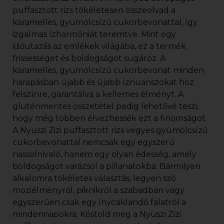
puffasztott rizs tökéletesen összeolvad a
karamelles, gyümölcsízű cukorbevonattal, így
izgalmas ízharmóniát teremtve. Mint egy
időutazás az emlékek világába, ez a termék
frissességet és boldogságot sugároz. A
karamelles, gyümölcsízű cukorbevonat minden
harapásban újabb és újabb íznuanszokat hoz
felszínre, garantálva a kellemes élményt. A
gluténmentes összetétel pedig lehetővé teszi,
hogy még többen élvezhessék ezt a finomságot.
A Nyuszi Zizi puffasztott rizs vegyes gyümölcsízű
cukorbevonattal nemcsak egy egyszerű
nassolnivaló, hanem egy olyan édesség, amely
boldogságot varázsol a pillanatokba. Bármilyen
alkalomra tökéletes választás, legyen szó
moziélményről, piknikről a szabadban vagy
egyszerűen csak egy ínycsiklandó falatról a
mindennapokra. Kóstold meg a Nyuszi Zizi