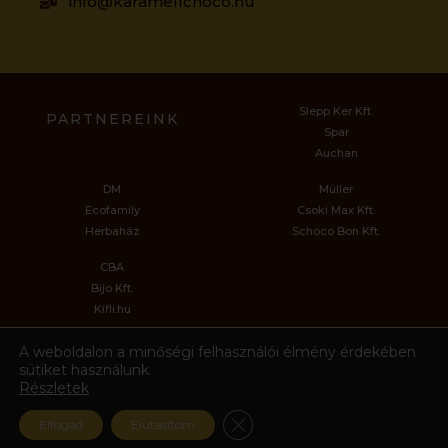
info@karamellchoco.hu
Slepp Ker Kft.
PARTNEREINK
Spar
Auchan
DM
Müller
Ecofamily
Csoki Max Kft.
Herbaház
Schoco Bon Kft.
CBA
Bijo Kft.
Kifli.hu
A weboldalon a minőségi felhasználói élmény érdekében
sütiket használunk.
Karamell Choco Kft.
Részletek
Készítette a Full Funnel Marketing Kft.
Close GDPR Cookie Ban
Elfogad
Elutasítom