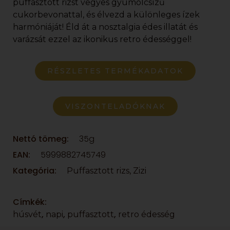
puffasztott rizst vegyes gyümölcsízű
cukorbevonattal, és élvezd a különleges ízek
harmóniáját! Éld át a nosztalgia édes illatát és
varázsát ezzel az ikonikus retro édességgel!
RÉSZLETES TERMÉKADATOK
VISZONTELADÓKNAK
Nettó tömeg:
35g
EAN:
5999882745749
Kategória:
Puffasztott rizs, Zizi
Címkék:
,
,
,
húsvét
napi
puffasztott
retro édesség