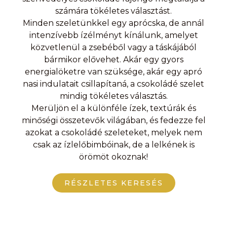
számára tökéletes választást.
Minden szeletünkkel egy aprócska, de annál
intenzívebb ízélményt kínálunk, amelyet
közvetlenül a zsebéből vagy a táskájából
bármikor elővehet. Akár egy gyors
energialöketre van szüksége, akár egy apró
nasi indulatait csillapítaná, a csokoládé szelet
mindig tökéletes választás.
Merüljön el a különféle ízek, textúrák és
minőségi összetevők világában, és fedezze fel
azokat a csokoládé szeleteket, melyek nem
csak az ízlelőbimbóinak, de a lelkének is
örömöt okoznak!
RÉSZLETES KERESÉS