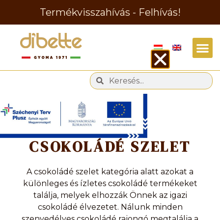
Termékvisszahívás - Felhívás!
Kategória
CSOKOLÁDÉ SZELET
A csokoládé szelet kategória alatt azokat a
különleges és ízletes csokoládé termékeket
találja, melyek elhozzák Önnek az igazi
csokoládé élvezetet. Nálunk minden
szenvedélyes csokoládé rajongó megtalálja a