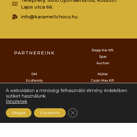
Telephely: 5500 Gyomaendrőd, Kossuth
Lajos utca 66.
info@karamellchoco.hu
Slepp Ker Kft.
PARTNEREINK
Spar
Auchan
DM
Müller
Ecofamily
Csoki Max Kft.
Herbaház
Schoco Bon Kft.
A weboldalon a minőségi felhasználói élmény érdekében
sütiket használunk.
CBA
Részletek
Bijo Kft.
Kifli.hu
Close GDPR Cookie Ban
Elfogad
Elutasítom
Karamell Choco Kft.