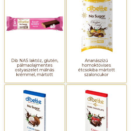
Dib NAS laktóz, glutén,
Ananászízű
pálmaolajmentes
homoktövises
ostyaszelet málnás
étcsokiba mártott
krémmel, mártott
szaloncukor