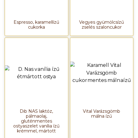
Espresso, karamellízű
Vegyes gyümölcsízű
cukorka
zselés szaloncukor
Dib NAS laktóz,
Vital Varázsgömb
pálmaolaj,
málna ízű
gluténmentes
ostyaszelet vanília ízű
krémmel, mártott