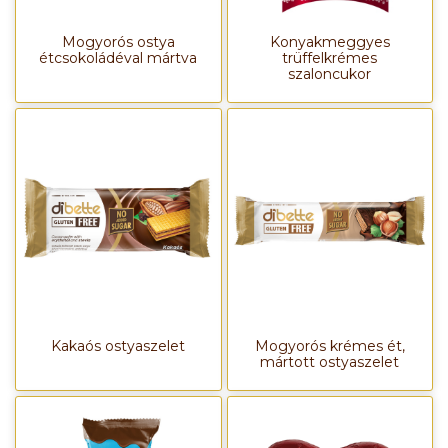
Mogyorós ostya
Konyakmeggyes
étcsokoládéval mártva
trüffelkrémes
szaloncukor
Kakaós ostyaszelet
Mogyorós krémes ét,
mártott ostyaszelet