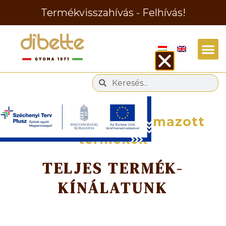
Termékvisszahívás - Felhívás!
Gyártott és forgalmazott
termékek
TELJES TERMÉK-
KÍNÁLATUNK