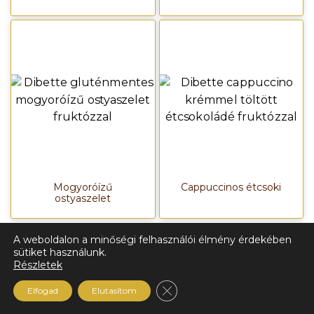
Mogyoróízű
Cappuccinos étcsoki
ostyaszelet
A weboldalon a minőségi felhasználói élmény érdekében
sütiket használunk.
Részletek
Close GDPR Cookie Ban
Elfogad
Elutasítom