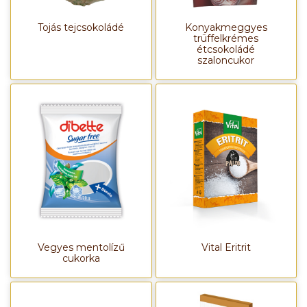
Tojás tejcsokoládé
Konyakmeggyes
trüffelkrémes
étcsokoládé
szaloncukor
Vegyes mentolízű
Vital Eritrit
cukorka