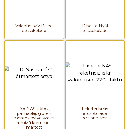
Valentin szív Paleo
Dibette Nyúl
étcsokoládé
tejcsokoládé
Dib NAS laktóz,
Feketeribizlis
pálmaolaj, glutén
étcsokoládé
mentes ostya szelet
szaloncukor
rumízű krémmel,
mártott