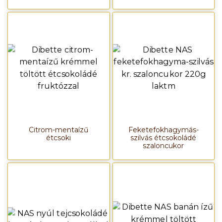
Citrom-mentaízű
Feketefokhagymás-
étcsoki
szilvás étcsokoládé
szaloncukor