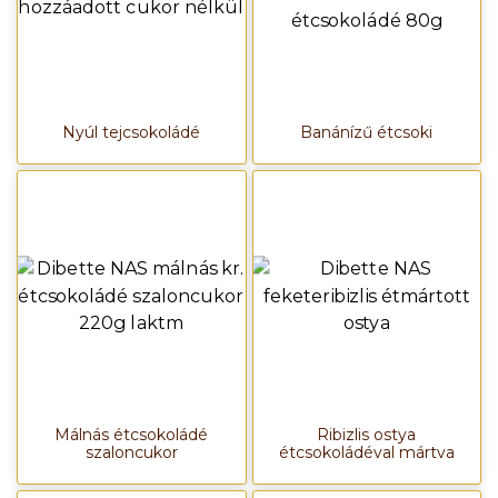
Nyúl tejcsokoládé
Banánízű étcsoki
Málnás étcsokoládé
Ribizlis ostya
szaloncukor
étcsokoládéval mártva