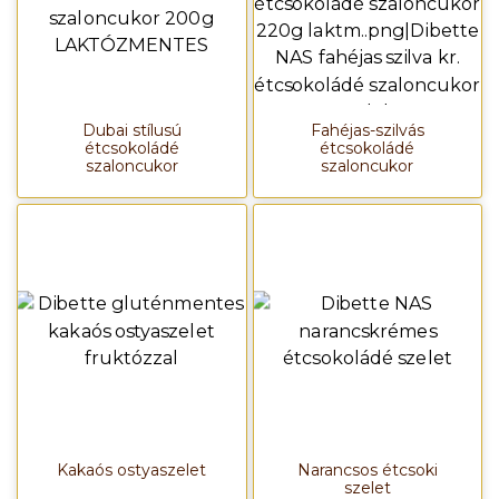
Dubai stílusú
Fahéjas-szilvás
étcsokoládé
étcsokoládé
szaloncukor
szaloncukor
Kakaós ostyaszelet
Narancsos étcsoki
szelet