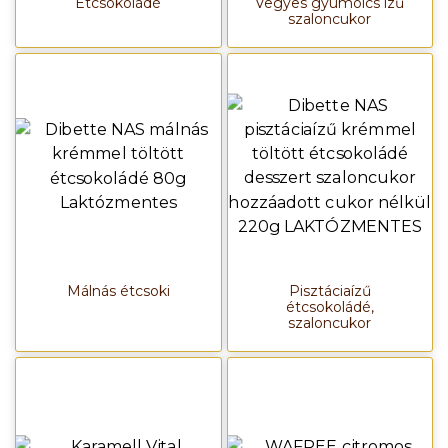
Étcsokoládé
Vegyes gyümölcs ízű
szaloncukor
Málnás étcsoki
Pisztáciaízű
étcsokoládé,
szaloncukor