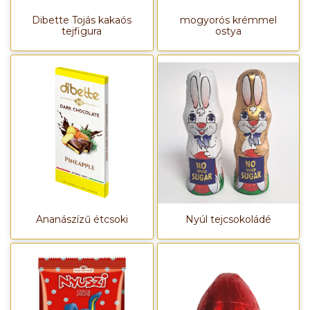
Dibette Tojás kakaós
mogyorós krémmel
tejfigura
ostya
Ananászízű étcsoki
Nyúl tejcsokoládé