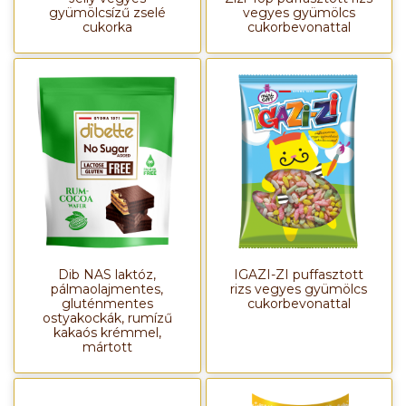
gyümölcsízű zselé
vegyes gyümölcs
cukorka
cukorbevonattal
Dib NAS laktóz,
IGAZI-ZI puffasztott
pálmaolajmentes,
rizs vegyes gyümölcs
gluténmentes
cukorbevonattal
ostyakockák, rumízű
kakaós krémmel,
mártott