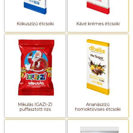
Kókuszízű étcsoki
Kávé krémes étcsoki
Mikulás IGAZI-ZI
Ananászízű
puffasztott rizs
homoktövises étcsoki