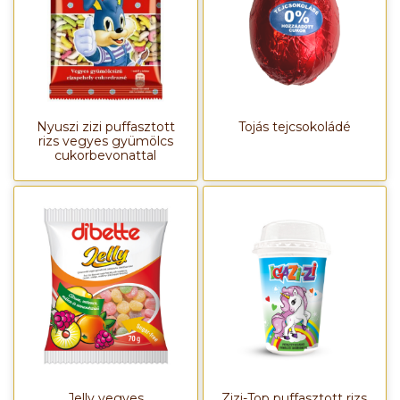
Nyuszi zizi puffasztott
Tojás tejcsokoládé
rizs vegyes gyümölcs
cukorbevonattal
Jelly vegyes
Zizi-Top puffasztott rizs