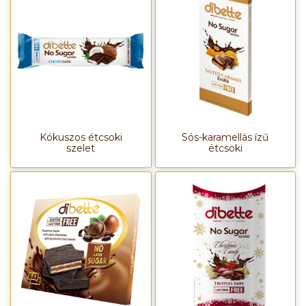
Kókuszos étcsoki
Sós-karamellás ízű
szelet
étcsoki